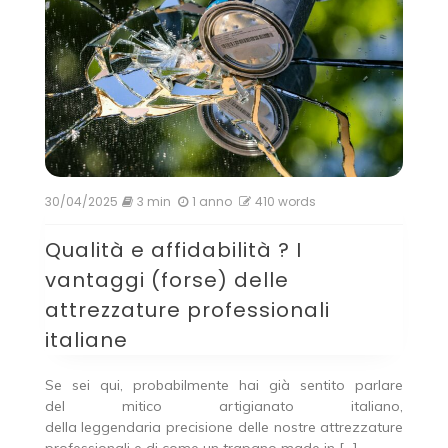
30/04/2025
3 min
1 anno
410 words
Qualità e affidabilità ? I
vantaggi (forse) delle
attrezzature professionali
italiane
Se sei qui, probabilmente hai già sentito parlare
del mitico artigianato italiano,
della leggendaria precisione delle nostre attrezzature