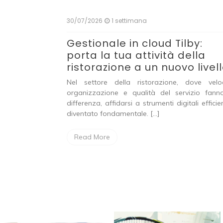
30/07/2026
1 settimana
ll’aperto:
Gestionale in cloud Tilby:
se se c’è
porta la tua attività della
ristorazione a un nuovo livel
ca, luci, amici,
Nel settore della ristorazione, dove veloc
e completamente
organizzazione e qualità del servizio fann
te, un giardino
differenza, affidarsi a strumenti digitali efficie
diventato fondamentale. […]
Read More