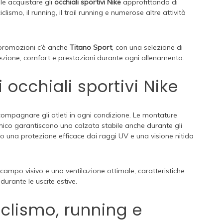
ile acquistare gli
occhiali sportivi Nike
approfittando di
clismo, il running, il trail running e numerose altre attività
e promozioni c’è anche
Titano Sport
, con una selezione di
otezione, comfort e prestazioni durante ogni allenamento.
 occhiali sportivi Nike
ccompagnare gli atleti in ogni condizione. Le montature
nomico garantiscono una calzata stabile anche durante gli
ano una protezione efficace dai raggi UV e una visione nitida
 campo visivo e una ventilazione ottimale, caratteristiche
durante le uscite estive.
iclismo, running e