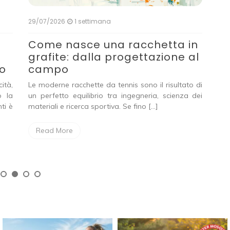
29/07/2026
1 settimana
29/
Come nasce una racchetta in
Ne
grafite: dalla progettazione al
l’
lo
campo
di
gi
ità,
Le moderne racchette da tennis sono il risultato di
o la
un perfetto equilibrio tra ingegneria, scienza dei
God
nti è
materiali e ricerca sportiva. Se fino […]
Con
ess
Read More
R