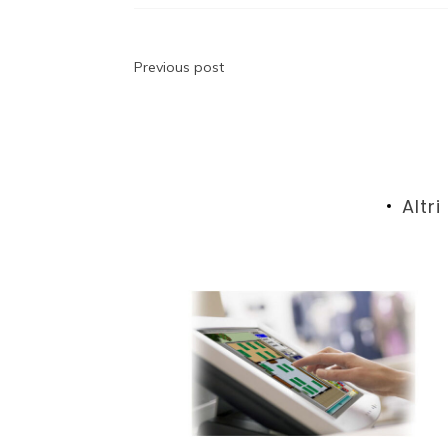
Navigazione
Previous post
articoli
Altri