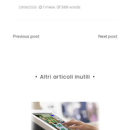
1 mese
688 words
29/06/2026
Navigazione
Previous post
Next post
articoli
Altri articoli inutili