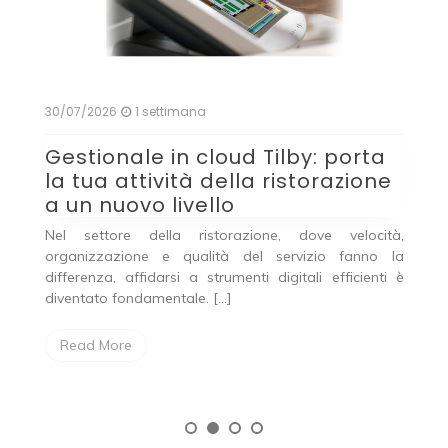
30/07/2026
1 settimana
2
Gestionale in cloud Tilby: porta
C
la tua attività della ristorazione
g
a un nuovo livello
ci,
Nel settore della ristorazione, dove velocità,
Le
te
organizzazione e qualità del servizio fanno la
pe
no
differenza, affidarsi a strumenti digitali efficienti è
e 
diventato fondamentale. […]
Read More